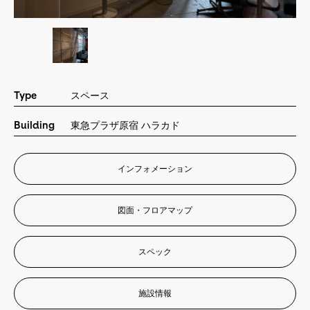
Other Area
他のエリア
Contact
お問い合わせ
Type
スペース
Building
東急プラザ原宿 ハラカド
Contact
お問い合わせ
インフォメーション
会社情報
©City Media Shibuya. 2024
図面・フロアマップ
スペック
施設情報