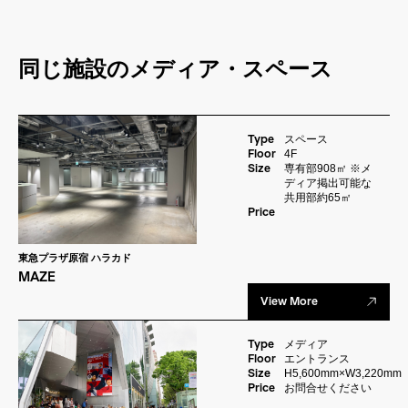
同じ施設のメディア・スペース
Type
スペース
Floor
4F
Size
専有部908㎡ ※メ
ディア掲出可能な
共用部約65㎡
Price
東急プラザ原宿 ハラカド
MAZE
View More
Type
メディア
Floor
エントランス
Size
H5,600mm×W3,220mm
Price
お問合せください