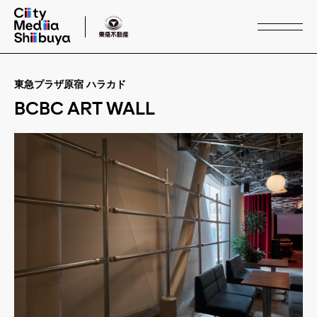
東急プラザ原宿 ハラカド
Service
BCBC ART WALL
サービス
Media & Space
メディア・スペース
Case Study
事例紹介
Buildings
施設