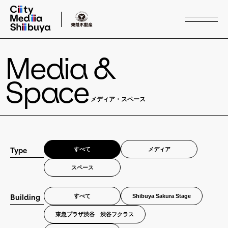
Media &
Service
サービス
Space
メディア・スペース
Media & Space
メディア・スペース
Case Study
すべて
メディア
Type
事例紹介
スペース
Buildings
すべて
Shibuya Sakura Stage
Building
施設
東急プラザ渋谷 渋谷フクラス