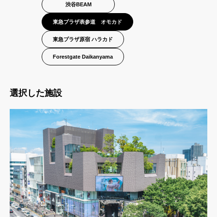
Other Area
渋谷BEAM
他のエリア
東急プラザ表参道 オモカド
Contact
東急プラザ原宿 ハラカド
お問い合わせ
Forestgate Daikanyama
Contact
選択した施設
お問い合わせ
会社情報
©City Media Shibuya. 2024