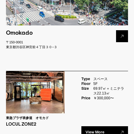
Omokado
〒150-0001
東京都渋谷区神宮前４丁目３０−３
Type
スペース
Floor
5F
Size
69.97㎡＋ミニテラ
ス22.13㎡
Price
￥300,000〜
東急プラザ表参道 オモカド
LOCUL ZONE2
View More