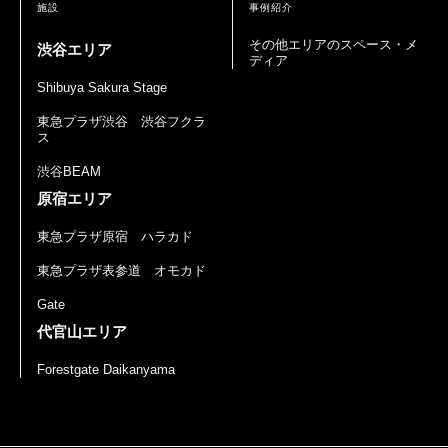
Other Area
施設
事例紹介
他のエリア
その他エリアのスペース・メ
渋谷エリア
ディア
Contact
Shibuya Sakura Stage
お問い合わせ
東急プラザ渋谷 渋谷フクラ
ス
渋谷BEAM
Contact
原宿エリア
お問い合わせ
東急プラザ原宿 ハラカド
会社情報
東急プラザ表参道 オモカド
©City Media Shibuya. 2024
Gate
代官山エリア
Forestgate Daikanyama