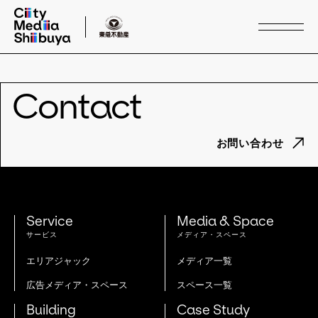
トップページ
Service
Contact
サービス
お問い合わせ
Media & Space
メディア・スペース
Case Study
Service
Media & Space
事例紹介
サービス
メディア・スペース
Buildings
エリアジャック
メディア一覧
施設
広告メディア・スペース
スペース一覧
Building
Case Study